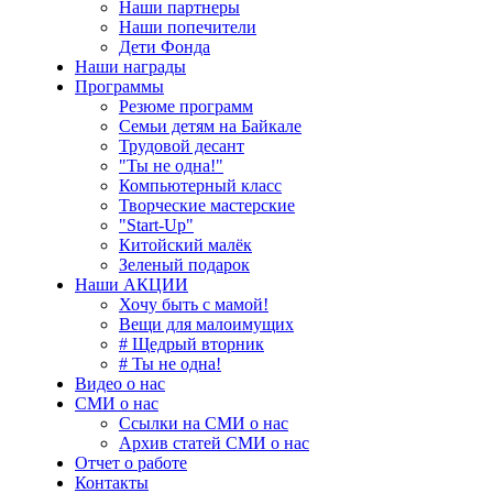
Наши партнеры
Наши попечители
Дети Фонда
Наши награды
Программы
Резюме программ
Семьи детям на Байкале
Трудовой десант
"Ты не одна!"
Компьютерный класс
Творческие мастерские
"Start-Up"
Китойский малёк
Зеленый подарок
Наши АКЦИИ
Хочу быть с мамой!
Вещи для малоимущих
# Щедрый вторник
# Ты не одна!
Видео о нас
СМИ о нас
Ссылки на СМИ о нас
Архив статей СМИ о нас
Отчет о работе
Контакты