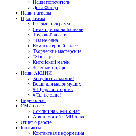
Наши попечители
Дети Фонда
Наши награды
Программы
Резюме программ
Семьи детям на Байкале
Трудовой десант
"Ты не одна!"
Компьютерный класс
Творческие мастерские
"Start-Up"
Китойский малёк
Зеленый подарок
Наши АКЦИИ
Хочу быть с мамой!
Вещи для малоимущих
# Щедрый вторник
# Ты не одна!
Видео о нас
СМИ о нас
Ссылки на СМИ о нас
Архив статей СМИ о нас
Отчет о работе
Контакты
Контактная информация