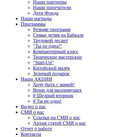
Наши партнеры
Наши попечители
Дети Фонда
Наши награды
Программы
Резюме программ
Семьи детям на Байкале
Трудовой десант
"Ты не одна!"
Компьютерный класс
Творческие мастерские
"Start-Up"
Китойский малёк
Зеленый подарок
Наши АКЦИИ
Хочу быть с мамой!
Вещи для малоимущих
# Щедрый вторник
# Ты не одна!
Видео о нас
СМИ о нас
Ссылки на СМИ о нас
Архив статей СМИ о нас
Отчет о работе
Контакты