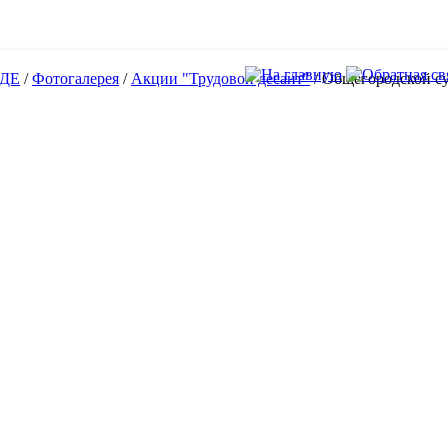
ДЕ
/
Фотогалерея
/
Акции "Трудовой десант"
/
Общегородской с