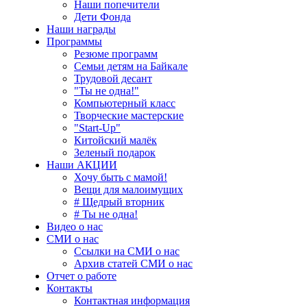
Наши попечители
Дети Фонда
Наши награды
Программы
Резюме программ
Семьи детям на Байкале
Трудовой десант
"Ты не одна!"
Компьютерный класс
Творческие мастерские
"Start-Up"
Китойский малёк
Зеленый подарок
Наши АКЦИИ
Хочу быть с мамой!
Вещи для малоимущих
# Щедрый вторник
# Ты не одна!
Видео о нас
СМИ о нас
Ссылки на СМИ о нас
Архив статей СМИ о нас
Отчет о работе
Контакты
Контактная информация