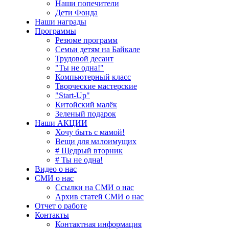
Наши попечители
Дети Фонда
Наши награды
Программы
Резюме программ
Семьи детям на Байкале
Трудовой десант
"Ты не одна!"
Компьютерный класс
Творческие мастерские
"Start-Up"
Китойский малёк
Зеленый подарок
Наши АКЦИИ
Хочу быть с мамой!
Вещи для малоимущих
# Щедрый вторник
# Ты не одна!
Видео о нас
СМИ о нас
Ссылки на СМИ о нас
Архив статей СМИ о нас
Отчет о работе
Контакты
Контактная информация