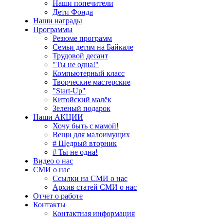
Наши попечители
Дети Фонда
Наши награды
Программы
Резюме программ
Семьи детям на Байкале
Трудовой десант
"Ты не одна!"
Компьютерный класс
Творческие мастерские
"Start-Up"
Китойский малёк
Зеленый подарок
Наши АКЦИИ
Хочу быть с мамой!
Вещи для малоимущих
# Щедрый вторник
# Ты не одна!
Видео о нас
СМИ о нас
Ссылки на СМИ о нас
Архив статей СМИ о нас
Отчет о работе
Контакты
Контактная информация