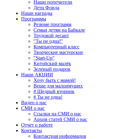
Наши попечители
Дети Фонда
Наши награды
Программы
Резюме программ
Семьи детям на Байкале
Трудовой десант
"Ты не одна!"
Компьютерный класс
Творческие мастерские
"Start-Up"
Китойский малёк
Зеленый подарок
Наши АКЦИИ
Хочу быть с мамой!
Вещи для малоимущих
# Щедрый вторник
# Ты не одна!
Видео о нас
СМИ о нас
Ссылки на СМИ о нас
Архив статей СМИ о нас
Отчет о работе
Контакты
Контактная информация