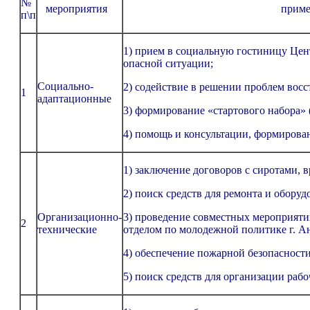
№
мероприятия
примечан
п\п
1) прием в социальную гостиницу Цен
опасной ситуации;
Социально-
2) содействие в решении проблем восс
1
адаптационные
3) формирование «стартового набора» 
4) помощь и консультации, формирован
1) заключение договоров с сиротами,
2) поиск средств для ремонта и оборуд
Организационно-
3) проведение совместных мероприятий
2
технические
отделом по молодежной политике г. Ан
4) обеспечение пожарной безопасности
5) поиск средств для организации раб