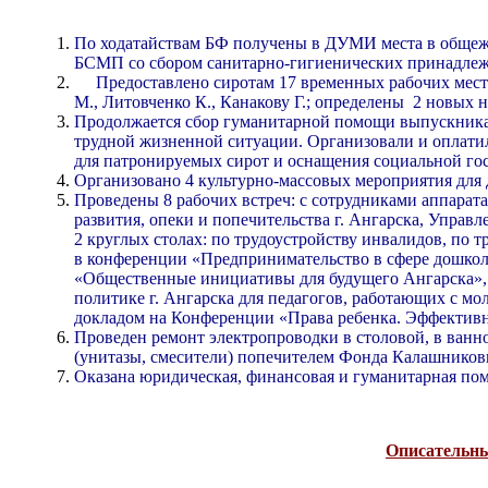
По ходатайствам БФ получены в ДУМИ места в общежит
БСМП со сбором санитарно-гигиенических принадлеж
Предоставлено сиротам 17 временных рабочих мест.О
М., Литовченко К., Канакову Г.; определены 2 новых н
Продолжается сбор гуманитарной помощи выпускникам
трудной жизненной ситуации. Организовали и оплати
для патронируемых сирот и оснащения социальной го
Организовано 4 культурно-массовых мероприятия для д
Проведены 8 рабочих встреч: с сотрудниками аппарат
развития, опеки и попечительства г. Ангарска, Упра
2 круглых столах: по трудоустройству инвалидов, по 
в конференции «Предпринимательство в сфере дошколь
«Общественные инициативы для будущего Ангарска», 
политике г. Ангарска для педагогов, работающих с 
докладом на Конференции «Права ребенка. Эффективно
Проведен ремонт электропроводки в столовой, в ванн
(унитазы, смесители) попечителем Фонда Калашников
Оказана юридическая, финансовая и гуманитарная пом
Описательный