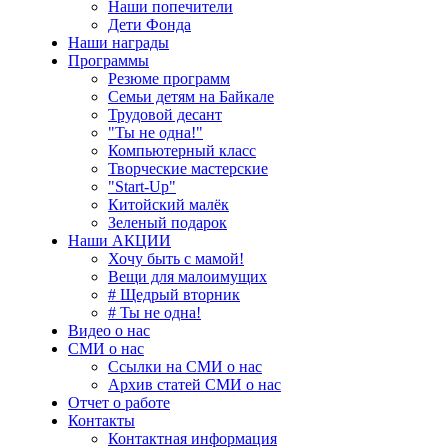
Наши попечители
Дети Фонда
Наши награды
Программы
Резюме программ
Семьи детям на Байкале
Трудовой десант
"Ты не одна!"
Компьютерный класс
Творческие мастерские
"Start-Up"
Китойский малёк
Зеленый подарок
Наши АКЦИИ
Хочу быть с мамой!
Вещи для малоимущих
# Щедрый вторник
# Ты не одна!
Видео о нас
СМИ о нас
Ссылки на СМИ о нас
Архив статей СМИ о нас
Отчет о работе
Контакты
Контактная информация