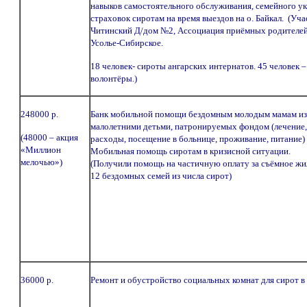
навыков самостоятельного обслуживания, семейного ук
страховок сиротам на время выездов на о. Байкал. (Уча
Читинский Д/дом №2, Ассоциация приёмных родителей.
Усолье-Сибирское.
18 человек- сироты ангарских интернатов. 45 человек –
волонтёры.)
248000 р.
Банк мобильной помощи бездомным молодым мамам из 
малолетними детьми, патронируемых фондом (лечение,
(48000 – акция
расходы, посещение в больнице, проживание, питание) 
«Миллион
Мобильная помощь сиротам в кризисной ситуации.
мелочью»)
(Получили помощь на частичную оплату за съёмное жи
12 бездомных семей из числа сирот)
36000 р.
Ремонт и обустройство социальных комнат для сирот в