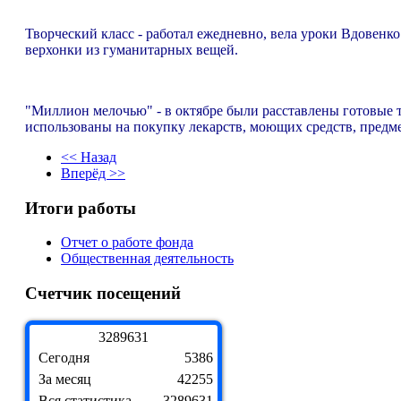
Творческий класс - работал ежедневно, вела уроки Вдовенк
верхонки из гуманитарных вещей.
"Миллион мелочью" - в октябре были расставлены готовые 
использованы на покупку лекарств, моющих средств, предм
<< Назад
Вперёд >>
Итоги работы
Отчет о работе фонда
Общественная деятельность
Счетчик посещений
3
2
8
9
6
3
1
Сегодня
5386
За месяц
42255
Вся статистика
3289631