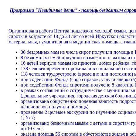
Программа "Невидимые дети" - помощь бездомным сиро
Организована работа Центра поддержки молодой семьи, центр
сироты в возрасте от 18 до 23 лет со всей Иркутской облас
материальная, гуманитарная и медицинская помощь, а главн
36 бездомных мам из числа сирот получили помощь в
8 бездомных семей получили возможность выхода из 
16 детей вернули мамам из приютов, домов ребенка, т
138 человек временно проживали в социальной гостин
118 человек трудоустроено (временно или постоянно)
при содействии Фонда (сбор справок, услуги адвоката
при содействии Фонда сиротами получено 8 квартир, 
в рамках соглашений о сотрудничестве с муниципальн
(дошкольные учреждения, городская детская больница
организована общественно полезная занятость подро
пенсионеров получили помощь)
проведены 2 целевые экскурсии по изучению социал
1, № 7;
организовано бездомным мамам с детьми и сиротам гу
по 10 чел.;
оказана помощь 56 сиротам в обустройстве жилья в о