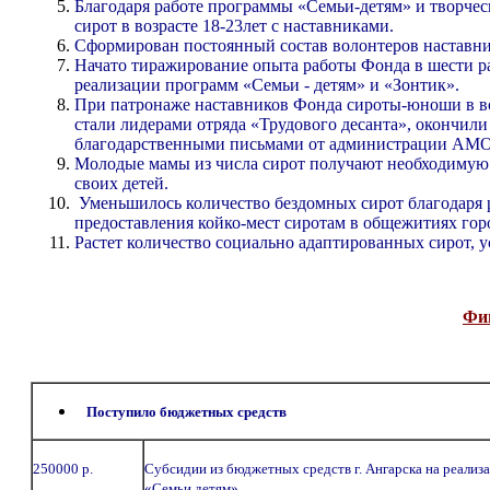
Благодаря работе программы «Семьи-детям» и творчес
сирот в возрасте 18-23лет с наставниками.
Сформирован постоянный состав волонтеров наставни
Начато тиражирование опыта работы Фонда в шести ра
реализации программ «Семьи - детям» и «Зонтик».
При патронаже наставников Фонда сироты-юноши в воз
стали лидерами отряда «Трудового десанта», окончил
благодарственными письмами от администрации АМО
Молодые мамы из числа сирот получают необходимую 
своих детей.
Уменьшилось количество бездомных сирот благодаря 
предоставления койко-мест сиротам в общежитиях гор
Растет количество социально адаптированных сирот,
Фин
Поступило бюджетных средств
250000 р.
Субсидии из бюджетных средств г. Ангарска на реализ
«Семьи детям»