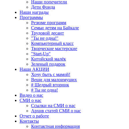
Наши попечители
Дети Фонда
Наши награды
Программы
Резюме программ
Семьи детям на Байкале
Трудовой десант
"Ты не одна!"
Компьютерный класс
Творческие мастерские
"Start-Up"
Китойский малёк
Зеленый подарок
Наши АКЦИИ
Хочу быть с мамой!
Вещи для малоимущих
# Щедрый вторник
# Ты не одна!
Видео о нас
СМИ о нас
Ссылки на СМИ о нас
Архив статей СМИ о нас
Отчет о работе
Контакты
Контактная информация