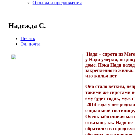
Отзывы и предложения
Надежда С.
Печать
Эл. почта
Надя – сирота из Меге
у Нади умерли, по док
доме. Пока Надя нахо
закрепленного жилья. 
что жилья нет.
Оно стало ветхим, не
такими же сиротами в
ему будет годик, муж с
2014 года у нее родил
социальной гостинице,
Очень заботливая мат
отказано, т.к. Надя н
обратился в городску
обязуясь всесторонне