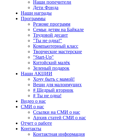
Наши попечители
Дети Фонда
Наши награды
Программы
Резюме программ
Семьи детям на Байкале
Трудовой десант
"Ты не одна!"
Компьютерный класс
Творческие мастерские
"Start-Up"
Китойский малёк
Зеленый подарок
Наши АКЦИИ
Хочу быть с мамой!
Вещи для малоимущих
# Щедрый вторник
# Ты не одна!
Видео о нас
СМИ о нас
Ссылки на СМИ о нас
Архив статей СМИ о нас
Отчет о работе
Контакты
Контактная информация