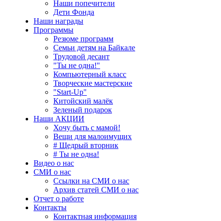
Наши попечители
Дети Фонда
Наши награды
Программы
Резюме программ
Семьи детям на Байкале
Трудовой десант
"Ты не одна!"
Компьютерный класс
Творческие мастерские
"Start-Up"
Китойский малёк
Зеленый подарок
Наши АКЦИИ
Хочу быть с мамой!
Вещи для малоимущих
# Щедрый вторник
# Ты не одна!
Видео о нас
СМИ о нас
Ссылки на СМИ о нас
Архив статей СМИ о нас
Отчет о работе
Контакты
Контактная информация