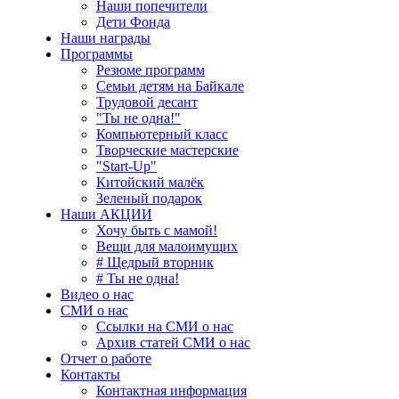
Наши попечители
Дети Фонда
Наши награды
Программы
Резюме программ
Семьи детям на Байкале
Трудовой десант
"Ты не одна!"
Компьютерный класс
Творческие мастерские
"Start-Up"
Китойский малёк
Зеленый подарок
Наши АКЦИИ
Хочу быть с мамой!
Вещи для малоимущих
# Щедрый вторник
# Ты не одна!
Видео о нас
СМИ о нас
Ссылки на СМИ о нас
Архив статей СМИ о нас
Отчет о работе
Контакты
Контактная информация