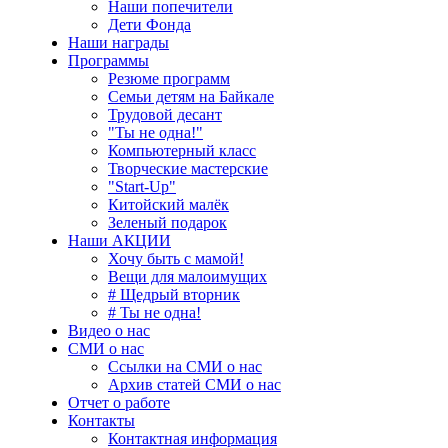
Наши попечители
Дети Фонда
Наши награды
Программы
Резюме программ
Семьи детям на Байкале
Трудовой десант
"Ты не одна!"
Компьютерный класс
Творческие мастерские
"Start-Up"
Китойский малёк
Зеленый подарок
Наши АКЦИИ
Хочу быть с мамой!
Вещи для малоимущих
# Щедрый вторник
# Ты не одна!
Видео о нас
СМИ о нас
Ссылки на СМИ о нас
Архив статей СМИ о нас
Отчет о работе
Контакты
Контактная информация