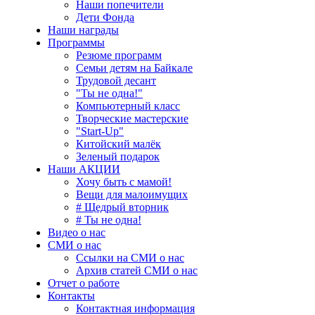
Наши попечители
Дети Фонда
Наши награды
Программы
Резюме программ
Семьи детям на Байкале
Трудовой десант
"Ты не одна!"
Компьютерный класс
Творческие мастерские
"Start-Up"
Китойский малёк
Зеленый подарок
Наши АКЦИИ
Хочу быть с мамой!
Вещи для малоимущих
# Щедрый вторник
# Ты не одна!
Видео о нас
СМИ о нас
Ссылки на СМИ о нас
Архив статей СМИ о нас
Отчет о работе
Контакты
Контактная информация