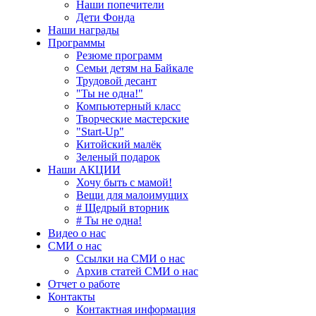
Наши попечители
Дети Фонда
Наши награды
Программы
Резюме программ
Семьи детям на Байкале
Трудовой десант
"Ты не одна!"
Компьютерный класс
Творческие мастерские
"Start-Up"
Китойский малёк
Зеленый подарок
Наши АКЦИИ
Хочу быть с мамой!
Вещи для малоимущих
# Щедрый вторник
# Ты не одна!
Видео о нас
СМИ о нас
Ссылки на СМИ о нас
Архив статей СМИ о нас
Отчет о работе
Контакты
Контактная информация