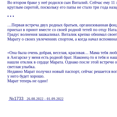
Во втором браке у неё родился сын Виталий. Сейчас ему 11 
круглым сиротой, поскольку его папы не стало три года наза
• • •
…Первая встреча двух родных братьев, организованная фонд
приехал в приют вместе со своей родной тетей по отцу На
Градус волнения зашкаливал. Виталик крепко обнимал своего
Марату о своих увлечениях спортом, а когда начал вспоминат
«Она была очень добрая, веселая, красивая… Мама тебя люби
в Ангарске у меня есть родной брат. Наконец-то я тебя и на
нашли отклик в сердце Марата. Однако после этой встречи о
светлая улыбка.
Недавно Марат получил новый паспорт, сейчас решается воп
у него будет хорошо.
Марат теперь не один!
№1733
26.08.2022 - 01.09.2022