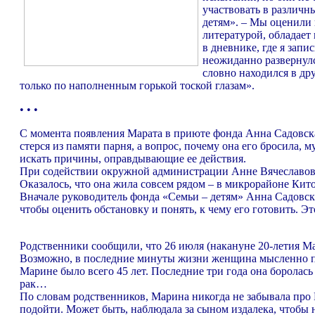
участвовать в различн
детям». – Мы оценили 
литературой, обладает
в дневнике, где я зап
неожиданно развернулся
словно находился в др
только по наполненным горькой тоской глазам».
• • •
С момента появления Марата в приюте фонда Анна Садовская 
стерся из памяти парня, а вопрос, почему она его бросила, 
искать причины, оправдывающие ее действия.
При содействии окружной администрации Анне Вячеславовн
Оказалось, что она жила совсем рядом – в микрорайоне Кит
Вначале руководитель фонда «Семьи – детям» Анна Садовс
чтобы оценить обстановку и понять, к чему его готовить. Э
Родственники сообщили, что 26 июля (накануне 20-летия Мар
Возможно, в последние минуты жизни женщина мысленно пр
Марине было всего 45 лет. Последние три года она боролась
рак…
По словам родственников, Марина никогда не забывала про М
подойти. Может быть, наблюдала за сыном издалека, чтобы 