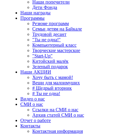
Наши попечители
Дети Фонда
Наши награды
Программы
Резюме программ
Семьи детям на Байкале
Трудовой десант
"Ты не одна!"
Компьютерный класс
Творческие мастерские
"Start-Up"
Китойский малёк
Зеленый подарок
Наши АКЦИИ
Хочу быть с мамой!
Вещи для малоимущих
# Щедрый вторник
# Ты не одна!
Видео о нас
СМИ о нас
Ссылки на СМИ о нас
Архив статей СМИ о нас
Отчет о работе
Контакты
Контактная информация