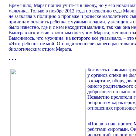
Время шло, Марат пошел учиться в школу, но у его новой 
мальчика. Только в ноябре 2012 года по решению суда Мари
не заявляла в полицию о пропаже и розыске малолетнего сы
причинам оставить ребенка с чужими людьми, у женщины не 
было известно, где и с кем находится мальчик, так как она 
Выиграв иск и став законным опекуном Марата, женщина за
Выяснилось, что мужчина, на которого всё указывало, – 
«Этот ребенок не мой. Он родился после нашего расставания
биологическим отцом Марата.
• • •
Бог весть с какими тр
у органов опеки не бы
в квартире, оборудова
одного родительского с
добросовестно выполн
Незаметно пролетели г
непростым характером
отношениях произошел 
«Попав в наш приют, М
ребятами-сиротами. Он
испытаний, но они не 