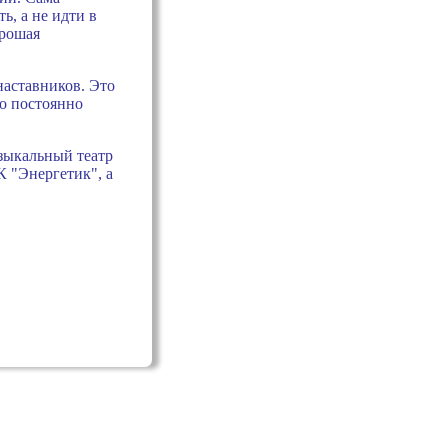
ь, а не идти в
орошая
наставников. Это
мо постоянно
зыкальный театр
 "Энергетик", а