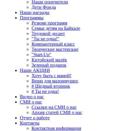
Наши попечители
Дети Фонда
Наши награды
Программы
Резюме программ
Семьи детям на Байкале
Трудовой десант
"Ты не одна!"
Компьютерный класс
Творческие мастерские
"Start-Up"
Китойский малёк
Зеленый подарок
Наши АКЦИИ
Хочу быть с мамой!
Вещи для малоимущих
# Щедрый вторник
# Ты не одна!
Видео о нас
СМИ о нас
Ссылки на СМИ о нас
Архив статей СМИ о нас
Отчет о работе
Контакты
Контактная информация