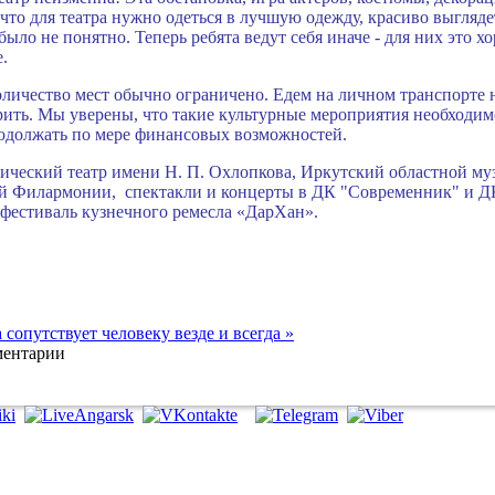
что для театра нужно одеться в лучшую одежду, красиво выглядет
ыло не понятно. Теперь ребята ведут себя иначе - для них это х
.
оличество мест обычно ограничено. Едем на личном транспорте 
ворить. Мы уверены, что такие культурные мероприятия необходи
продолжать по мере финансовых возможностей.
ический театр имени Н. П. Охлопкова, Иркутский областной му
ой Филармонии, спектакли и концерты в ДК "Современник" и ДК
фестиваль кузнечного ремесла «ДарХан».
 сопутствует человеку везде и всегда »
ментарии