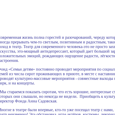
овременная жизнь полна горестей и разочарований, череду кот
ногда прерывать чем-то светлым, позитивным и радостным, таки
оход в театр. Театр для современного человека-это не просто з
скусства, это-мощный антидепрессант, который дает большой за
оложительных эмоций, рождающих ощущение радости, лёгкости
астроения.
онд «Семьи детям» постоянно проводит мероприятия по социа
емей из числа сирот проживающих в приюте, в месте с наставн
роводят культурно-массовые мероприятия - совместные выходы в
ирк, и на концерты.
Мы стараемся показать сиротам, что есть хорошие, интересные 
оторых они слышали, но некогда не видели. Приобщить к культу
иректор Фонда Анна Садовская.
ногие в театре были впервые, кто-то уже посещал театр с нами,
еатр неизменна! Эта обстановка, игра актёров, костюмы, декора