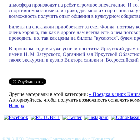
атмосфера производят на ребят огромное впечатление. И то, 
спортивном костюме или трико, для многих сирот поначалу б
возможность получить опыт общения в культурном обществе
Билеты на спектакли приобретают за счет Фонда, поэтому к
очень хорошо, так как в дороге нам всегда есть о чем пого
проводить, но, так как цены на билеты "кусаются", будем 
В прошлом году мы уже успели посетить: Иркутский драмат
имени Н. М. Загурского, Органный зал Иркутской Областн
также экскурсии в кузню Виктора сливки и Всероссийский 
Другие материалы в этой категории:
« Поездка в цирк
Книга
Авторизуйтесь, чтобы получить возможность оставлять ком
Наверх
© 2013 НКО Общественный Благотворительный фонд "Семьи детям"