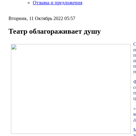
Отзывы и предложения
Вторник, 11 Октябрь 2022 05:57
Театр облагораживает душу
С
и
п
и
п
н
Ф
с
п
ц
«
к
д
М
т