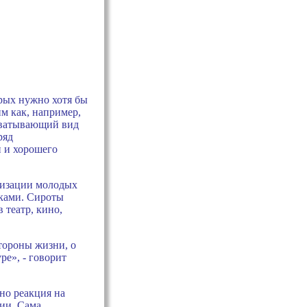
орых нужно хотя бы
м как, например,
ахватывающий вид
ряд
 и хорошего
лизации молодых
иками. Сироты
 театр, кино,
стороны жизни, о
ре», - говорит
 но реакция на
ции. Сама