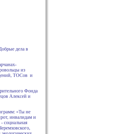
Добрые дела в
арчанах-
бровольцы из
ждений, ТОСов и
орительного Фонда
ецов Алексей и
ограмм: «Ты не
рот, инвалидам и
- социальная
еремховского,
 экологических