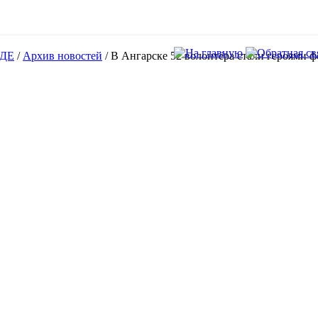
ДЕ
/
Архив новостей
/
В Ангарске 52 волонтёра стали героями 