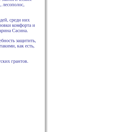
, лесополос,
дей, среди них
ровки комфорта и
Марина Сасина.
ебность защитить,
такими, как есть,
ских грантов.