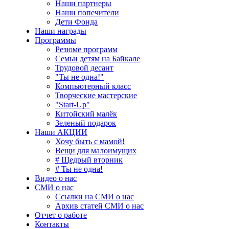
Наши партнеры
Наши попечители
Дети Фонда
Наши награды
Программы
Резюме программ
Семьи детям на Байкале
Трудовой десант
"Ты не одна!"
Компьютерный класс
Творческие мастерские
"Start-Up"
Китойский малёк
Зеленый подарок
Наши АКЦИИ
Хочу быть с мамой!
Вещи для малоимущих
# Щедрый вторник
# Ты не одна!
Видео о нас
СМИ о нас
Ссылки на СМИ о нас
Архив статей СМИ о нас
Отчет о работе
Контакты