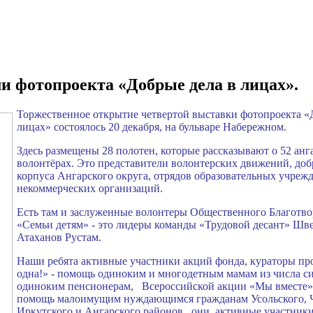
ми фотопроекта «Добрые дела в лицах».
Торжественное открытие четвертой выставки фотопроекта «
лицах» состоялось 20 декабря, на бульваре Набережном.
Здесь размещены 28 полотен, которые рассказывают о 52 анг
волонтёрах. Это представители волонтерских движений, до
корпуса Ангарского округа, отрядов образовательных учре
некоммерческих организаций.
Есть там и заслуженные волонтеры Общественного Благотв
«Семьи детям» - это лидеры команды «Трудовой десант» Шв
Атаханов Рустам.
Наши ребята активные участники акций фонда, кураторы пр
одна!» - помощь одиноким и многодетным мамам из числа си
одиноким пенсионерам, Всероссийской акции «Мы вместе» 
помощь малоимущим нуждающимся гражданам Усольского, Ч
Иркутского и Ангарского районов, они активные участники