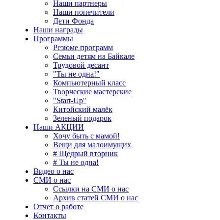
Наши партнеры
Наши попечители
Дети Фонда
Наши награды
Программы
Резюме программ
Семьи детям на Байкале
Трудовой десант
"Ты не одна!"
Компьютерный класс
Творческие мастерские
"Start-Up"
Китойский малёк
Зеленый подарок
Наши АКЦИИ
Хочу быть с мамой!
Вещи для малоимущих
# Щедрый вторник
# Ты не одна!
Видео о нас
СМИ о нас
Ссылки на СМИ о нас
Архив статей СМИ о нас
Отчет о работе
Контакты