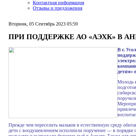
Контактная информация
Отзывы и предложения
Вторник, 05 Сентябрь 2023 05:59
ПРИ ПОДДЕРЖКЕ АО «АЭХК» В А
В г. Ус
поддерж
электро
компани
детям» 
Молодь 
подготов
сибирско
поручили
Мероприя
привлече
воспита
Прежде чем переселить мальков в естественную среду обитан
дети с воодушевлением исполнили поручение — в порядке о
мальками и выпускали будущих рыб в Ангару. Также для де