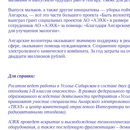
Выпуск мальков, а также другие инициативы — уборка пойм
Ангарска, — всё это части большого проекта «Быть волонт
выиграл грант социальных проектов АО «АЭХК» в размере 3
сотрудников АО «АЭХК» за помощь: «Благодаря Ангарскому
для улучшения экологии».
Ангарские волонтеры оказывают значимую поддержку в реа
сфере, оказывают помощь нуждающимся. Сохранение природ
электролизного химического комбината. За год затраты на 
двадцати миллионов рублей.
Для справки:
Росатом ведет работы в Усолье-Сибирском в составе двух 
отходами I-II классов опасности». В рамках федерального п
образованного вследствие деятельности предприятия «Усоль
принимают участие специалисты Ангарского электролизног
«ТВЭЛ» и центр компетенций отраслевого Интегратора по в
радиоактивными отходами).
АЭХК проведет вскрытие и высвобождение технологических
оборудования, а также последующую фрагментацию – демо