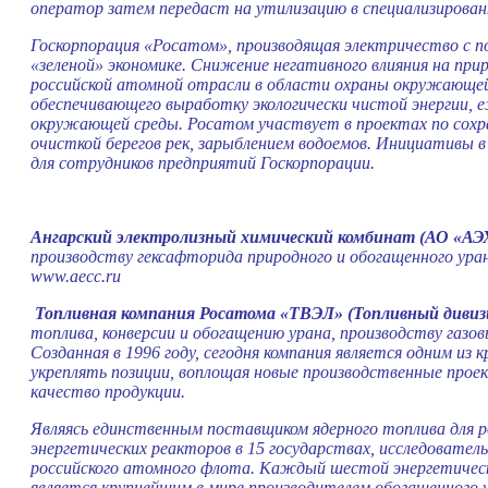
оператор затем передаст на утилизацию в специализирован
Госкорпорация «Росатом», производящая электричество с по
«зеленой» экономике. Снижение негативного влияния на прир
российской атомной отрасли в области охраны окружающей
обеспечивающего выработку экологически чистой энергии, 
окружающей среды. Росатом участвует в проектах по сохра
очисткой берегов рек, зарыблением водоемов. Инициативы 
для сотрудников предприятий Госкорпорации.
Ангарский электролизный химический комбинат (АО «АЭ
производству гексафторида природного и обогащенного ура
www.aecc.ru
Топливная компания Росатома «ТВЭЛ» (Топливный дивиз
топлива, конверсии и обогащению урана, производству газо
Созданная в 1996 году, сегодня компания является одним и
укреплять позиции, воплощая новые производственные прое
качество продукции.
Являясь единственным поставщиком ядерного топлива для 
энергетических реакторов в 15 государствах, исследовате
российского атомного флота. Каждый шестой энергетическ
является крупнейшим в мире производителем обогащенного 