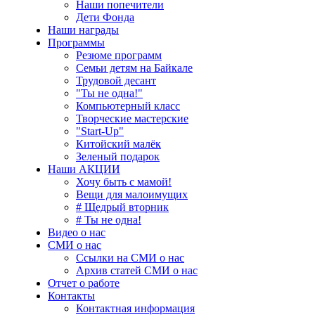
Наши попечители
Дети Фонда
Наши награды
Программы
Резюме программ
Семьи детям на Байкале
Трудовой десант
"Ты не одна!"
Компьютерный класс
Творческие мастерские
"Start-Up"
Китойский малёк
Зеленый подарок
Наши АКЦИИ
Хочу быть с мамой!
Вещи для малоимущих
# Щедрый вторник
# Ты не одна!
Видео о нас
СМИ о нас
Ссылки на СМИ о нас
Архив статей СМИ о нас
Отчет о работе
Контакты
Контактная информация