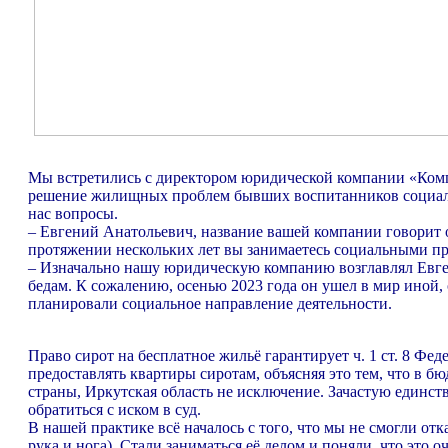
Мы встретились с директором юридической компании «Компл
решение жилищных проблем бывших воспитанников социаль
нас вопросы.
– Евгений Анатольевич, название вашей компании говорит о
протяжении нескольких лет вы занимаетесь социальными п
– Изначально нашу юридическую компанию возглавлял Евге
бедам. К сожалению, осенью 2023 года он ушел в мир иной,
планировали социальное направление деятельности.
Право сирот на бесплатное жильё гарантирует ч. 1 ст. 8 Фе
предоставлять квартиры сиротам, объясняя это тем, что в бю
страны, Иркутская область не исключение. Зачастую единстве
обратиться с иском в суд.
В нашей практике всё началось с того, что мы не смогли отк
рука и нога). Стали заниматься её делом и поняли, что это