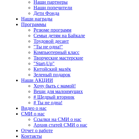
Наши партнеры
Наши попечители
Дети Фонда
Наши награды
Программы
Резюме программ
Семьи детям на Байкале
Трудовой десант
"Ты не одна!"
Компьютерный класс
Творческие мастерские
"Start-Up"
Китойский малёк
Зеленый подарок
Наши АКЦИИ
Хочу быть с мамой!
Вещи для малоимущих
# Щедрый вторник
# Ты не одна!
Видео о нас
СМИ о нас
Ссылки на СМИ о нас
Архив статей СМИ о нас
Отчет о работе
Контакты