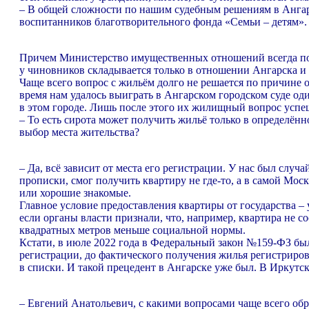
– В общей сложности по нашим судебным решениям в Ангарс
воспитанников благотворительного фонда «Семьи – детям».
Причем Министерство имущественных отношений всегда пода
у чиновников складывается только в отношении Ангарска и
Чаще всего вопрос с жильём долго не решается по причине о
время нам удалось выиграть в Ангарском городском суде о
в этом городе. Лишь после этого их жилищный вопрос успе
– То есть сирота может получить жильё только в определён
выбор места жительства?
– Да, всё зависит от места его регистрации. У нас был слу
прописки, смог получить квартиру не где-то, а в самой Мос
или хорошие знакомые.
Главное условие предоставления квартиры от государства –
если органы власти признали, что, например, квартира не 
квадратных метров меньше социальной нормы.
Кстати, в июле 2022 года в Федеральный закон №159-ФЗ бы
регистрации, до фактического получения жилья регистриро
в списки. И такой прецедент в Ангарске уже был. В Иркутск
– Евгений Анатольевич, с какими вопросами чаще всего обр