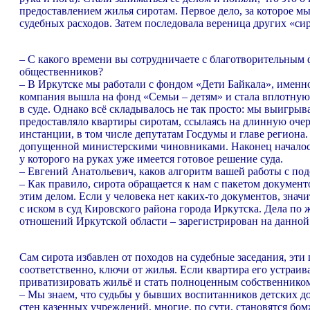
предоставлением жилья сиротам. Первое дело, за которое м
судебных расходов. Затем последовала вереница других «сир
– С какого времени вы сотрудничаете с благотворительным
общественников?
– В Иркутске мы работали с фондом «Дети Байкала», именн
компания вышла на фонд «Семьи – детям» и стала вплотную
в суде. Однако всё складывалось не так просто: мы выигр
предоставляло квартиры сиротам, ссылаясь на длинную очер
инстанции, в том числе депутатам Госдумы и главе региона.
допущенной министерскими чиновниками. Наконец началось 
у которого на руках уже имеется готовое решение суда.
– Евгений Анатольевич, каков алгоритм вашей работы с п
– Как правило, сирота обращается к нам с пакетом документ
этим делом. Если у человека нет каких-то документов, зна
с иском в суд Кировского района города Иркутска. Дела п
отношений Иркутской области – зарегистрирован на данной
Сам сирота избавлен от походов на судебные заседания, эти
соответственно, ключи от жилья. Если квартира его устраива
приватизировать жильё и стать полноценным собственником
– Мы знаем, что судьбы у бывших воспитанников детских до
стен казенных учреждений, многие, по сути, становятся бом