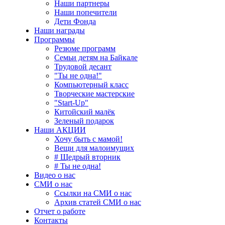
Наши партнеры
Наши попечители
Дети Фонда
Наши награды
Программы
Резюме программ
Семьи детям на Байкале
Трудовой десант
"Ты не одна!"
Компьютерный класс
Творческие мастерские
"Start-Up"
Китойский малёк
Зеленый подарок
Наши АКЦИИ
Хочу быть с мамой!
Вещи для малоимущих
# Щедрый вторник
# Ты не одна!
Видео о нас
СМИ о нас
Ссылки на СМИ о нас
Архив статей СМИ о нас
Отчет о работе
Контакты