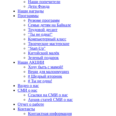
Наши попечители
Дети Фонда
Наши награды
Программы
Резюме программ
Семьи детям на Байкале
Трудовой десант
"Ты не одна!"
Компьютерный класс
Творческие мастерские
"Start-Up"
Китойский малёк
Зеленый подарок
Наши АКЦИИ
Хочу быть с мамой!
Вещи для малоимущих
# Щедрый вторник
# Ты не одна!
Видео о нас
СМИ о нас
Ссылки на СМИ о нас
Архив статей СМИ о нас
Отчет о работе
Контакты
Контактная информация