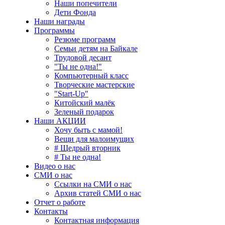
Наши попечители
Дети Фонда
Наши награды
Программы
Резюме программ
Семьи детям на Байкале
Трудовой десант
"Ты не одна!"
Компьютерный класс
Творческие мастерские
"Start-Up"
Китойский малёк
Зеленый подарок
Наши АКЦИИ
Хочу быть с мамой!
Вещи для малоимущих
# Щедрый вторник
# Ты не одна!
Видео о нас
СМИ о нас
Ссылки на СМИ о нас
Архив статей СМИ о нас
Отчет о работе
Контакты
Контактная информация