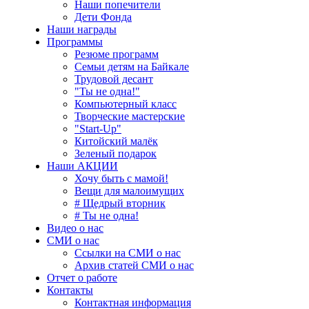
Наши попечители
Дети Фонда
Наши награды
Программы
Резюме программ
Семьи детям на Байкале
Трудовой десант
"Ты не одна!"
Компьютерный класс
Творческие мастерские
"Start-Up"
Китойский малёк
Зеленый подарок
Наши АКЦИИ
Хочу быть с мамой!
Вещи для малоимущих
# Щедрый вторник
# Ты не одна!
Видео о нас
СМИ о нас
Ссылки на СМИ о нас
Архив статей СМИ о нас
Отчет о работе
Контакты
Контактная информация