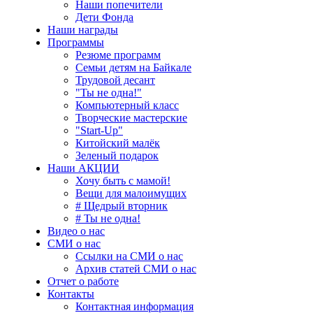
Наши попечители
Дети Фонда
Наши награды
Программы
Резюме программ
Семьи детям на Байкале
Трудовой десант
"Ты не одна!"
Компьютерный класс
Творческие мастерские
"Start-Up"
Китойский малёк
Зеленый подарок
Наши АКЦИИ
Хочу быть с мамой!
Вещи для малоимущих
# Щедрый вторник
# Ты не одна!
Видео о нас
СМИ о нас
Ссылки на СМИ о нас
Архив статей СМИ о нас
Отчет о работе
Контакты
Контактная информация