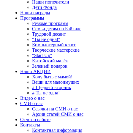
Наши попечители
Дети Фонда
Наши награды
Программы
Резюме программ
Семьи детям на Байкале
Трудовой десант
"Ты не одна!"
Компьютерный класс
Творческие мастерские
"Start-Up"
Китойский малёк
Зеленый подарок
Наши АКЦИИ
Хочу быть с мамой!
Вещи для малоимущих
# Щедрый вторник
# Ты не одна!
Видео о нас
СМИ о нас
Ссылки на СМИ о нас
Архив статей СМИ о нас
Отчет о работе
Контакты
Контактная информация