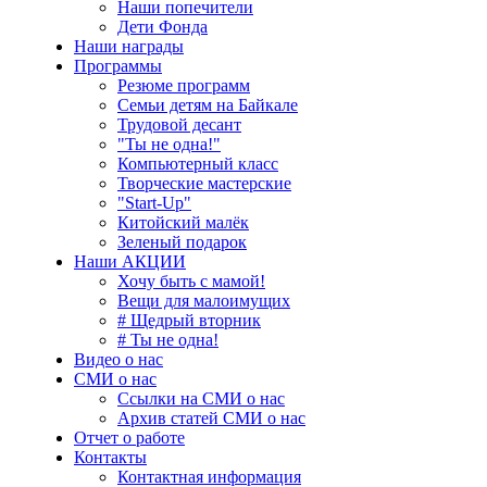
Наши попечители
Дети Фонда
Наши награды
Программы
Резюме программ
Семьи детям на Байкале
Трудовой десант
"Ты не одна!"
Компьютерный класс
Творческие мастерские
"Start-Up"
Китойский малёк
Зеленый подарок
Наши АКЦИИ
Хочу быть с мамой!
Вещи для малоимущих
# Щедрый вторник
# Ты не одна!
Видео о нас
СМИ о нас
Ссылки на СМИ о нас
Архив статей СМИ о нас
Отчет о работе
Контакты
Контактная информация